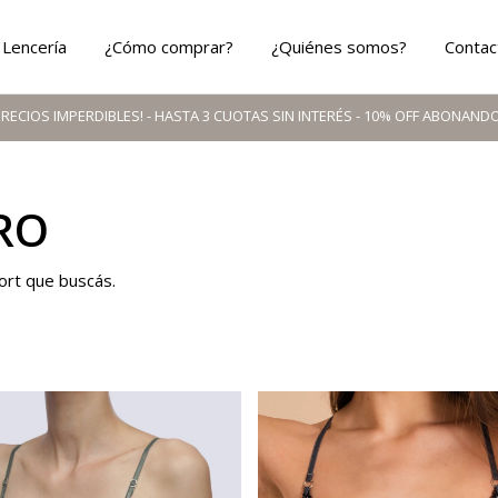
Lencería
¿Cómo comprar?
¿Quiénes somos?
Contac
DIBLES! - HASTA 3 CUOTAS SIN INTERÉS - 10% OFF ABONANDO CON TRANSFE
RO
fort que buscás.