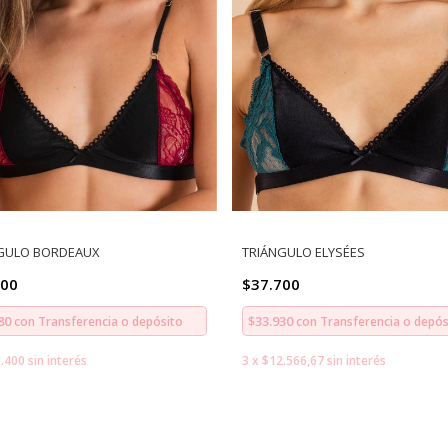
GULO BORDEAUX
TRIÁNGULO ELYSÉES
200
$37.700
780
$33.930
con
Transferencia o depósito
con
Transferencia o depós
.400
sin interés
3
x
$12.566,67
sin interés