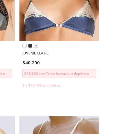
+1
JUVENIL CLAIRE
$40.200
$36.180
ito
con
Transferencia o depósito
3
x
$13.400
sin interés