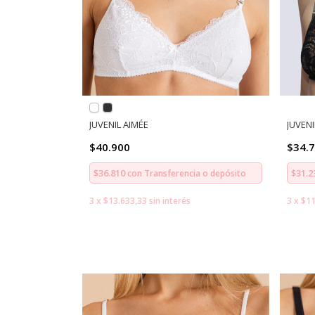
JUVENIL AIMÉE
JUVENI
$40.900
$34.
$36.810
$31.
con
Transferencia o depósito
3
x
$13.633,33
sin interés
3
x
$11