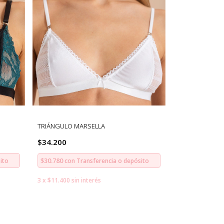
TRIÁNGULO MARSELLA
$34.200
$30.780
ito
con
Transferencia o depósito
3
x
$11.400
sin interés