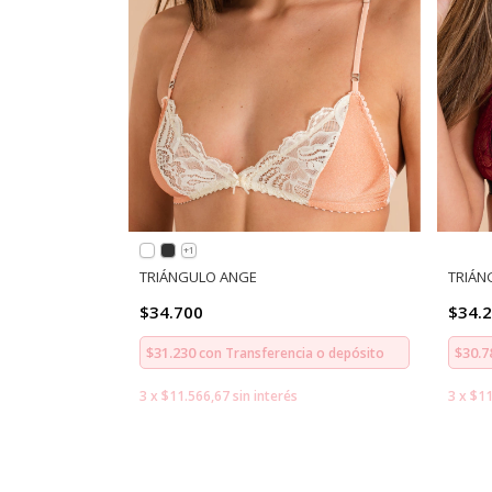
+1
TRIÁNGULO ANGE
TRIÁN
$34.700
$34.
$31.230
$30.
con
Transferencia o depósito
3
x
$11.566,67
sin interés
3
x
$11