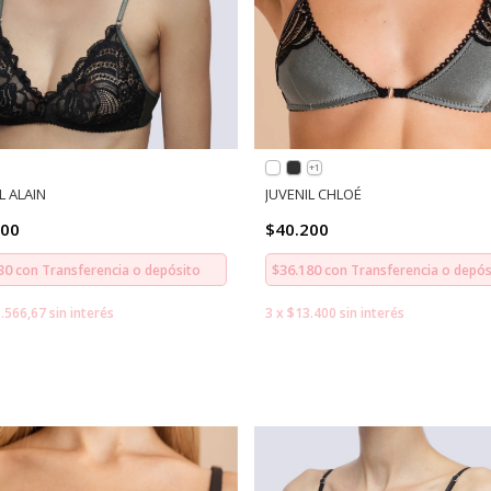
+1
L ALAIN
JUVENIL CHLOÉ
700
$40.200
230
$36.180
con
Transferencia o depósito
con
Transferencia o depós
.566,67
sin interés
3
x
$13.400
sin interés