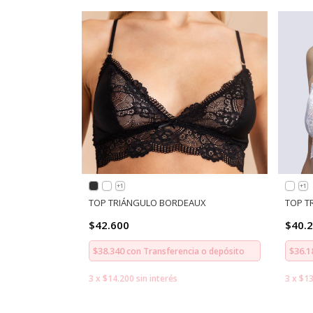
+1
+1
TOP TRIÁNGULO BORDEAUX
TOP T
$42.600
$40.
$38.340
$36.
con
Transferencia o depósito
3
x
$14.200
sin interés
3
x
$13