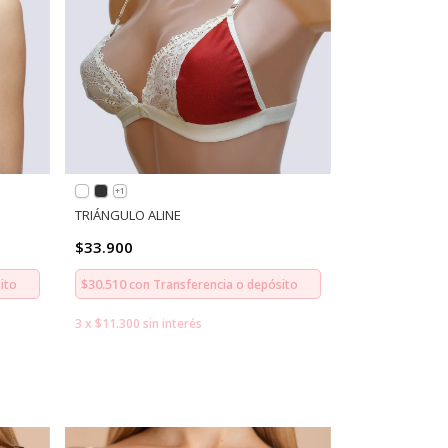
+1
TRIÁNGULO ALINE
$33.900
$30.510
ito
con
Transferencia o depósito
3
x
$11.300
sin interés