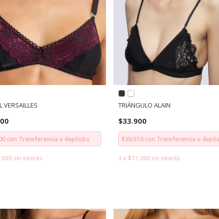
L VERSAILLES
TRIÁNGULO ALAIN
000
$33.900
100
$30.510
con
Transferencia o depósito
con
Transferencia o depós
.000
sin interés
3
x
$11.300
sin interés