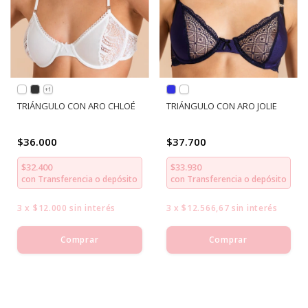
+1
TRIÁNGULO CON ARO CHLOÉ
TRIÁNGULO CON ARO JOLIE
$36.000
$37.700
$32.400
$33.930
con
Transferencia o depósito
con
Transferencia o depósito
3
x
$12.000
sin interés
3
x
$12.566,67
sin interés
Comprar
Comprar