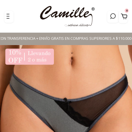
0
RANSFERENCIA + ENVÍO GRATIS EN COMPRAS SUPERIORES A $110.000 📦🚚 ​