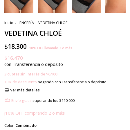
Inicio
.
LENCERÍA
.
VEDETINA CHLOÉ
VEDETINA CHLOÉ
$18.300
10% OFF llevando 2 o más
$16.470
con
Transferencia o depósito
3
cuotas sin interés de
$6.100
10% de descuento
pagando con Transferencia o depósito
Ver más detalles
Envío gratis
superando los
$110.000
¡10% OFF comprando 2 o más!
Color:
Combinado