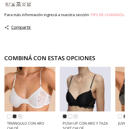
Para más información ingresá a nuestra sección
TIPS DE CUIDADOS
.
Compartir
COMBINÁ CON ESTAS OPCIONES
+1
+1
TRIÁNGULO CON ARO
PUSH UP CON ARO Y TAZA
JUVEN
CHLOÉ
SOFT CHLOÉ