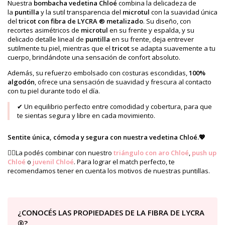
Nuestra
bombacha vedetina Chloé
combina la delicadeza de
la
puntilla
y la sutil transparencia del
microtul
con la suavidad única
del
tricot con fibra de LYCRA ®
metalizado
. Su diseño, con
recortes asimétricos de
microtul
en su frente y espalda, y su
delicado detalle lineal de
puntilla
en su frente, deja entrever
sutilmente tu piel, mientras que el
tricot
se
adapta suavemente a tu
cuerpo, brindándote una sensación de confort absoluto.
Además, su refuerzo embolsado con costuras escondidas,
100%
algodón
,
ofrece una sensación de suavidad y frescura al contacto
con tu piel durante todo el día.
✔ Un equilibrio perfecto entre comodidad y cobertura, para que
te sientas segura y libre en cada movimiento.
Sentite única, cómoda y segura con nuestra vedetina Chloé.💖
👉🏻La podés combinar con nuestro
triángulo con aro Chloé
,
push up
Chloé
o
juvenil Chloé
. Para lograr el match perfecto, te
recomendamos tener en cuenta los motivos de nuestras puntillas.
¿CONOCÉS LAS PROPIEDADES DE LA FIBRA DE LYCRA
®?