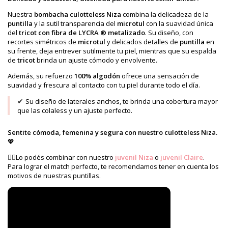
Nuestra
bombacha culotteless Niza
combina la delicadeza de la
puntilla
y la sutil transparencia del
microtul
con la suavidad única
del
tricot con fibra de LYCRA ®
metalizado
. Su diseño, con
recortes simétricos de
microtul
y delicados detalles de
puntilla
en
su frente, deja entrever sutilmente tu piel, mientras que su espalda
de
tricot
brinda un ajuste cómodo y envolvente.
Además, su refuerzo
100% algodón
ofrece una sensación de
suavidad y frescura al contacto con tu piel durante todo el día.
✔
Su diseño de laterales anchos, te brinda una cobertura mayor
que las colaless y un ajuste perfecto.
Sentite cómoda, femenina y segura con nuestro culotteless Niza.
💖
👉🏻Lo podés combinar con nuestro
juvenil Niza
o
juvenil Claire
.
Para lograr el match perfecto, te recomendamos tener en cuenta los
motivos de nuestras puntillas.