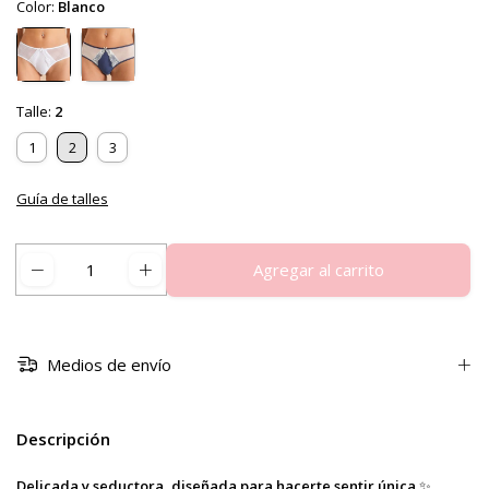
Color:
Blanco
Talle:
2
1
2
3
Guía de talles
Medios de envío
Descripción
Delicada y seductora, diseñada para hacerte sentir única.
✨