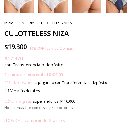
Inicio
.
LENCERÍA
.
CULOTTELESS NIZA
CULOTTELESS NIZA
$19.300
10% OFF llevando 2 o más
$17.370
con
Transferencia o depósito
3
cuotas sin interés de
$6.433,33
10% de descuento
pagando con Transferencia o depósito
Ver más detalles
Envío gratis
superando los
$110.000
No acumulable con otras promociones
¡10% OFF comprando 2 o más!