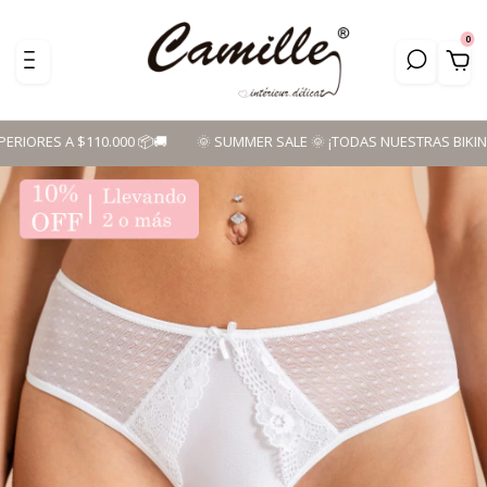
0
 A $110.000 📦🚚 ​
🌞 SUMMER SALE 🌞 ¡TODAS NUESTRAS BIKINIS A P