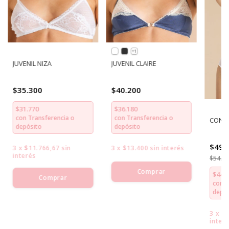
+1
JUVENIL NIZA
JUVENIL CLAIRE
$35.300
$40.200
$31.770
$36.180
con
Transferencia o
con
Transferencia o
CONJU
depósito
depósito
$49.
3
x
$11.766,67
sin
3
x
$13.400
sin interés
interés
$54.6
Comprar
$44.1
Comprar
con
T
depós
3
x
$1
inter