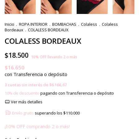
Inicio
.
ROPA INTERIOR
.
BOMBACHAS
.
Colaless
.
Colaless
Bordeaux
.
COLALESS BORDEAUX
COLALESS BORDEAUX
$18.500
10% OFF llevando 2 o más
$16.650
con
Transferencia o depósito
3
cuotas sin interés de
$6.166,67
10% de descuento
pagando con Transferencia o depósito
Ver más detalles
Envío gratis
superando los
$110.000
¡10% OFF comprando 2 o más!