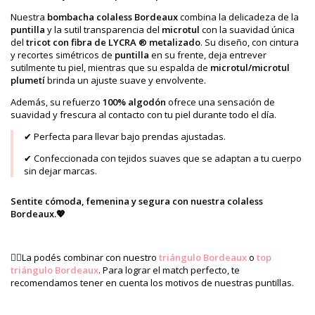
Nuestra
bombacha colaless Bordeaux
combina la delicadeza de la
puntilla
y la sutil transparencia del
microtul
con la suavidad única
del
tricot con fibra de LYCRA ®
metalizado
. Su diseño, con cintura
y recortes simétricos de
puntilla
en su frente, deja entrever
sutilmente tu piel, mientras que su espalda de
microtul/microtul
plumetí
brinda un ajuste suave y envolvente.
Además, su refuerzo
100% algodón
ofrece una sensación de
suavidad y frescura al contacto con tu piel durante todo el día.
✔ Perfecta para llevar bajo prendas ajustadas.
✔ Confeccionada con tejidos suaves que se adaptan a tu cuerpo
sin dejar marcas.
Sentite cómoda, femenina y segura con nuestra colaless
Bordeaux.💖
👉🏻La podés combinar con nuestro
triángulo Bordeaux
o
top
triángulo Bordeaux
. Para lograr el match perfecto, te
recomendamos tener en cuenta los motivos de nuestras puntillas.