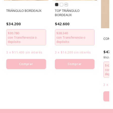
+1
TRIÁNGULO BORDEAUX
TOP TRIÁNGULO
BORDEAUX
$34.200
$42.600
$30.780
$38.340
con
Transferencia o
con
Transferencia o
CONJ
depósito
depósito
$47.
3
x
$11.400
sin interés
3
x
$14.200
sin interés
$52.7
Comprar
Comprar
$42.6
con
T
depós
3
x
$1